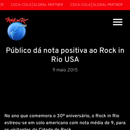
R
COCA-COLA | GLOBAL PARTNER
COCA-COLA | GLOBAL PARTNER
C
Público dá nota positiva ao Rock in
Rio USA
9 maio 2015
No ano que comemora o 30º aniversário, o Rock in Rio
estreou-se em solo americano com nota média de 9, para