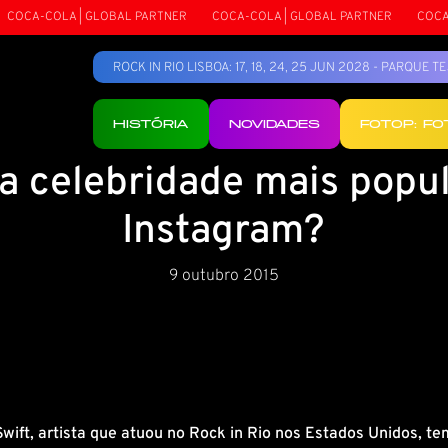
OCA-COLA | GLOBAL PARTNER
COCA-COLA | GLOBAL PARTNER
COCA-C
ROCK IN RIO LISBOA: 17, 18, 24, 25 JUN 2028 - PARQUE 
HISTÓRIA
NOVIDADES
FOTOP: F
a celebridade mais popu
Instagram?
9 outubro 2015
Swift, artista que atuou no Rock in Rio nos Estados Unidos, 