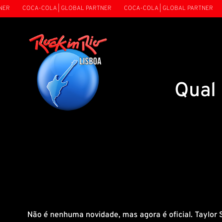
R
COCA-COLA | GLOBAL PARTNER
COCA-COLA | GLOBAL PARTNER
C
Qual 
Não é nenhuma novidade, mas agora é oficial. Taylor 