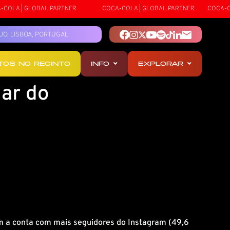
OLA | GLOBAL PARTNER
COCA-COLA | GLOBAL PARTNER
COCA-COL
TEJO, LISBOA, PORTUGAL
OTOS NO RECINTO
INFO
EXPLORAR
lar do
tem a conta com mais seguidores do Instagram (49,6