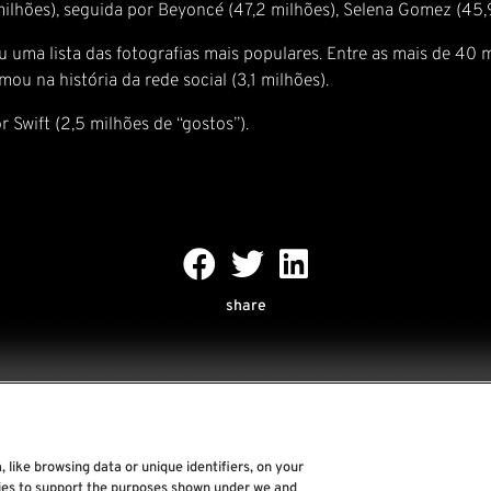
lhões), seguida por Beyoncé (47,2 milhões), Selena Gomez (45,9
uma lista das fotografias mais populares. Entre as mais de 40 mi
u na história da rede social (3,1 milhões).
Swift (2,5 milhões de “gostos”).
share
 like browsing data or unique identifiers, on your
Rock World
gies to support the purposes shown under we and