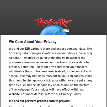
We Care About Your Privacy
We and our
128
partners store and access personal data, like
browsing data or unique identifiers, on your device. Selecting
Accept All enables tracking technologies to support the
purposes shown under we and our partners process data to
provide. Selecting Reject All or withdrawing your consent
Subscreve a nossa newsletter
will disable them. If trackers are disabled, some content and
ads you see may not be as relevant to you. You can resurface
this menu to change your choices or withdraw consent at any
time by clicking the Manage my cookies link on the bottom
of the webpage. Your choices will have effect within our
Li e aceito os
Política de privacidade
Website. For more details, refer to our Privacy Policy.
We and our partners process data to provide: