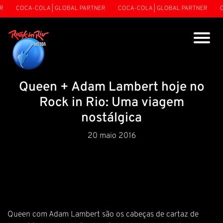
COCA-COLA | GLOBAL PARTNER
COCA-COLA | GLOBAL PARTNER
CO
Queen + Adam Lambert hoje no
Rock in Rio: Uma viagem
nostálgica
20 maio 2016
Queen com Adam Lambert são os cabeças de cartaz de