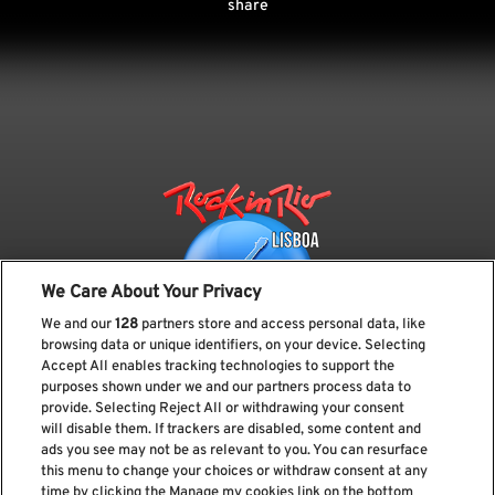
share
We Care About Your Privacy
We and our
128
partners store and access personal data, like
browsing data or unique identifiers, on your device. Selecting
Accept All enables tracking technologies to support the
purposes shown under we and our partners process data to
provide. Selecting Reject All or withdrawing your consent
Subscreve a nossa newsletter
will disable them. If trackers are disabled, some content and
ads you see may not be as relevant to you. You can resurface
this menu to change your choices or withdraw consent at any
time by clicking the Manage my cookies link on the bottom