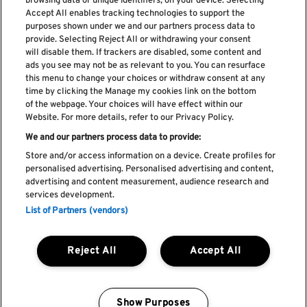
browsing data or unique identifiers, on your device. Selecting
Accept All enables tracking technologies to support the
purposes shown under we and our partners process data to
provide. Selecting Reject All or withdrawing your consent
Subscreve a nossa newsletter
will disable them. If trackers are disabled, some content and
ads you see may not be as relevant to you. You can resurface
this menu to change your choices or withdraw consent at any
time by clicking the Manage my cookies link on the bottom
of the webpage. Your choices will have effect within our
Li e aceito os
Política de privacidade
Website. For more details, refer to our Privacy Policy.
We and our partners process data to provide:
Store and/or access information on a device. Create profiles for
personalised advertising. Personalised advertising and content,
Livro de Reclamações
advertising and content measurement, audience research and
services development.
Livro de Elogios
List of Partners (vendors)
Política de cookies
Política de privacidade
Termos e condições
Reject All
Accept All
Faq's
Política de captação e utilização de imagem
REGULAMENTO DA CIDADE DO ROCK
Show Purposes