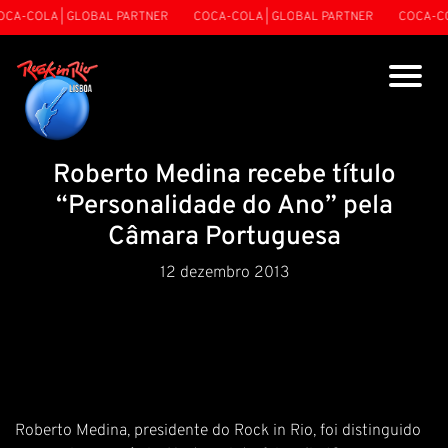
CA-COLA | GLOBAL PARTNER
COCA-COLA | GLOBAL PARTNER
COCA-COL
Roberto Medina recebe título
“Personalidade do Ano” pela
Câmara Portuguesa
12 dezembro 2013
Roberto Medina, presidente do Rock in Rio, foi distinguido