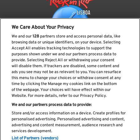
We Care About Your Privacy
We and our
128
partners store and access personal data, like
browsing data or unique identifiers, on your device. Selecting
Accept All enables tracking technologies to support the
purposes shown under we and our partners process data to
provide. Selecting Reject All or withdrawing your consent
Subscreve a nossa newsletter
will disable them. If trackers are disabled, some content and
ads you see may not be as relevant to you. You can resurface
this menu to change your choices or withdraw consent at any
time by clicking the Manage my cookies link on the bottom
of the webpage. Your choices will have effect within our
Li e aceito os
Política de privacidade
Website. For more details, refer to our Privacy Policy.
We and our partners process data to provide:
Store and/or access information on a device. Create profiles for
personalised advertising. Personalised advertising and content,
Livro de Reclamações
advertising and content measurement, audience research and
services development.
Livro de Elogios
List of Partners (vendors)
Política de cookies