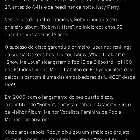
Rock. A cantora sueca Robyn sobe ao Palco Mundo no dia
27, antes do A-Ha e da headliner da noite, Katy Perry.
Vencedora de quatro Grammys, Robyn lançou o seu
primeiro álbum, “Robyn Is Here”, no início dos anos 90,
quando tinha apenas 16 anos.
O sucesso do disco garantiu o primeiro lugar nos rankings
da Suécia. Os seus hits “Do You Know (What It Takes)” e
“Show Me Love” alcançaram o Top 10 da Billboard Hot 100
nos Estados Unidos. Mas o trabalho de Robyn vai além dos
palcos: a cantora é uma das embaixadoras da UNICEF desde
1999.
Em 2005, com o lançamento do seu quarto disco,
autointitulado “Robyn”, a artista ganhou o Grammy Sueco
de Melhor Álbum, Melhor Vocalista Feminina de Pop e
Melhor Compositora.
Cinco anos depois, Robyn divulgou um ambicioso projeto