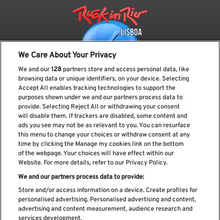
We Care About Your Privacy
We and our
128
partners store and access personal data, like
browsing data or unique identifiers, on your device. Selecting
Accept All enables tracking technologies to support the
purposes shown under we and our partners process data to
provide. Selecting Reject All or withdrawing your consent
Subscreve a nossa newsletter
will disable them. If trackers are disabled, some content and
ads you see may not be as relevant to you. You can resurface
this menu to change your choices or withdraw consent at any
time by clicking the Manage my cookies link on the bottom
of the webpage. Your choices will have effect within our
Li e aceito os
Política de privacidade
Website. For more details, refer to our Privacy Policy.
We and our partners process data to provide:
Store and/or access information on a device. Create profiles for
personalised advertising. Personalised advertising and content,
Livro de Reclamações
advertising and content measurement, audience research and
services development.
Livro de Elogios