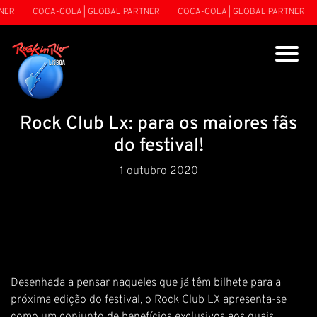
ER
COCA-COLA | GLOBAL PARTNER
COCA-COLA | GLOBAL PARTNER
Rock Club Lx: para os maiores fãs
do festival!
1 outubro 2020
Desenhada a pensar naqueles que já têm bilhete para a
próxima edição do festival, o
Rock Club LX
apresenta-se