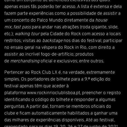
como um conjunto de benefícios exclusivos aos quais
apenas esses fãs poderão ter acesso. A lista é extensa e dela
fazem parte experiências como a possibilidade de assistir a
um concerto do Palco Mundo diretamente da
house
mix
;
fast pass
para andar nas atrações (roda gigante, slide,
etc.);
walking tour
pela Cidade do Rock com acesso a locais
restritos; visitas ao
backstage
nos dias do festival; participar
no ensaio geral na véspera do Rock in Rio, com direito a
assistir ao incrível fogo-de-artifício; produtos
de
merchandising
oficial e exclusivos; entre outros.
Pertencer ao Rock Club LX é, na verdade, extremamente
simples. Os portadores de bilhete para a 9.ª edição do
festival apenas têm que aceder à
plataforma
www.rockinrioclublisboa.pt
, preencher o registo
identificando o código do bilhete e responder a algumas
perguntas. A partir daí, tornam-se membros oficiais do
clube e ficam automaticamente habilitados a ganhar uma
das milhares de experiências disponíveis. Até ao festival,