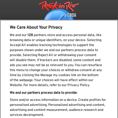
We Care About Your Privacy
We and our
128
partners store and access personal data, like
browsing data or unique identifiers, on your device. Selecting
Accept All enables tracking technologies to support the
purposes shown under we and our partners process data to
provide. Selecting Reject All or withdrawing your consent
Subscreve a nossa newsletter
will disable them. If trackers are disabled, some content and
ads you see may not be as relevant to you. You can resurface
this menu to change your choices or withdraw consent at any
time by clicking the Manage my cookies link on the bottom
of the webpage. Your choices will have effect within our
Li e aceito os
Política de privacidade
Website. For more details, refer to our Privacy Policy.
We and our partners process data to provide:
Store and/or access information on a device. Create profiles for
personalised advertising. Personalised advertising and content,
Livro de Reclamações
advertising and content measurement, audience research and
services development.
Livro de Elogios