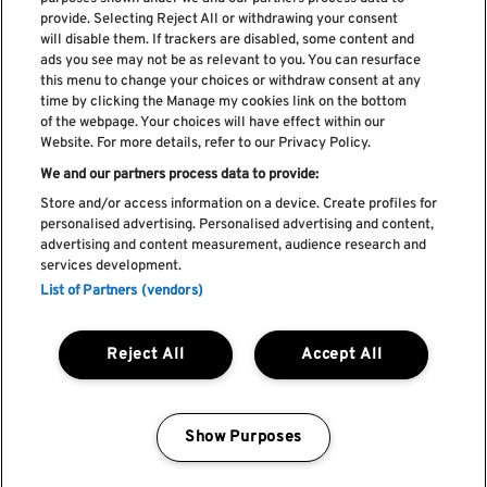
provide. Selecting Reject All or withdrawing your consent
Subscreve a nossa newsletter
will disable them. If trackers are disabled, some content and
ads you see may not be as relevant to you. You can resurface
this menu to change your choices or withdraw consent at any
time by clicking the Manage my cookies link on the bottom
of the webpage. Your choices will have effect within our
Li e aceito os
Política de privacidade
Website. For more details, refer to our Privacy Policy.
We and our partners process data to provide:
Store and/or access information on a device. Create profiles for
personalised advertising. Personalised advertising and content,
Livro de Reclamações
advertising and content measurement, audience research and
services development.
Livro de Elogios
List of Partners (vendors)
Política de cookies
Política de privacidade
Termos e condições
Reject All
Accept All
Faq's
Política de captação e utilização de imagem
REGULAMENTO DA CIDADE DO ROCK
Show Purposes
Manage my cookies
by Blendd @ 2026