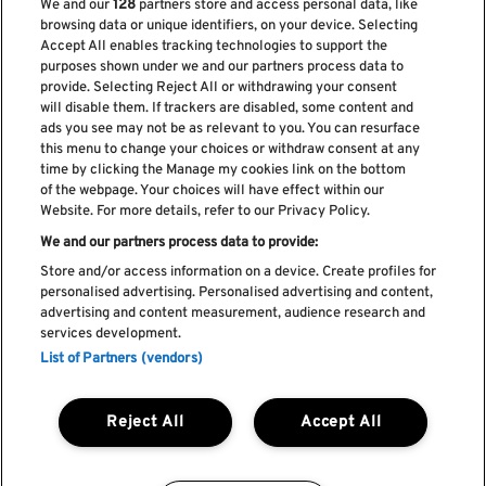
We and our
128
partners store and access personal data, like
browsing data or unique identifiers, on your device. Selecting
Accept All enables tracking technologies to support the
purposes shown under we and our partners process data to
provide. Selecting Reject All or withdrawing your consent
Subscreve a nossa newsletter
will disable them. If trackers are disabled, some content and
ads you see may not be as relevant to you. You can resurface
this menu to change your choices or withdraw consent at any
time by clicking the Manage my cookies link on the bottom
of the webpage. Your choices will have effect within our
Li e aceito os
Política de privacidade
Website. For more details, refer to our Privacy Policy.
We and our partners process data to provide:
Store and/or access information on a device. Create profiles for
personalised advertising. Personalised advertising and content,
Livro de Reclamações
advertising and content measurement, audience research and
services development.
Livro de Elogios
List of Partners (vendors)
Política de cookies
Política de privacidade
Termos e condições
Reject All
Accept All
Faq's
Política de captação e utilização de imagem