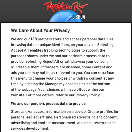
We Care About Your Privacy
We and our
128
partners store and access personal data, like
browsing data or unique identifiers, on your device. Selecting
Accept All enables tracking technologies to support the
purposes shown under we and our partners process data to
provide. Selecting Reject All or withdrawing your consent
Subscreve a nossa newsletter
will disable them. If trackers are disabled, some content and
ads you see may not be as relevant to you. You can resurface
this menu to change your choices or withdraw consent at any
time by clicking the Manage my cookies link on the bottom
of the webpage. Your choices will have effect within our
Li e aceito os
Política de privacidade
Website. For more details, refer to our Privacy Policy.
We and our partners process data to provide:
Store and/or access information on a device. Create profiles for
personalised advertising. Personalised advertising and content,
Livro de Reclamações
advertising and content measurement, audience research and
services development.
Livro de Elogios