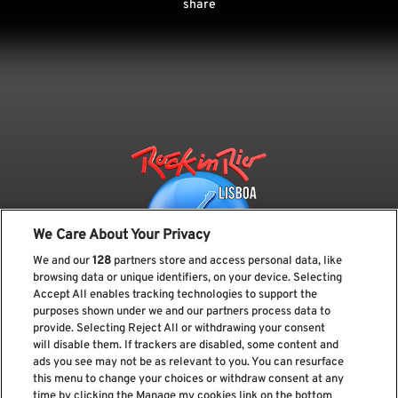
share
We Care About Your Privacy
We and our
128
partners store and access personal data, like
browsing data or unique identifiers, on your device. Selecting
Accept All enables tracking technologies to support the
purposes shown under we and our partners process data to
provide. Selecting Reject All or withdrawing your consent
Subscreve a nossa newsletter
will disable them. If trackers are disabled, some content and
ads you see may not be as relevant to you. You can resurface
this menu to change your choices or withdraw consent at any
time by clicking the Manage my cookies link on the bottom