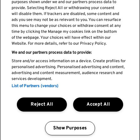
purposes shown under we and our partners process data to
provide. Selecting Reject All or withdrawing your consent
Subscreve a nossa newsletter
will disable them. If trackers are disabled, some content and
ads you see may not be as relevant to you. You can resurface
this menu to change your choices or withdraw consent at any
time by clicking the Manage my cookies link on the bottom
of the webpage. Your choices will have effect within our
Li e aceito os
Política de privacidade
Website. For more details, refer to our Privacy Policy.
We and our partners process data to provide:
Store and/or access information on a device. Create profiles for
personalised advertising. Personalised advertising and content,
Livro de Reclamações
advertising and content measurement, audience research and
services development.
Livro de Elogios
List of Partners (vendors)
Política de cookies
Política de privacidade
Termos e condições
Reject All
Accept All
Faq's
Política de captação e utilização de imagem
REGULAMENTO DA CIDADE DO ROCK
Show Purposes
Manage my cookies
by Blendd @ 2026