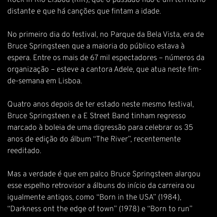
Rock in Rio Lisboa (RiR), que o passado não é um território
distante e que há canções que fintam a idade.
No primeiro dia do festival, no Parque da Bela Vista, era de
Bruce Springsteen que a maioria do público estava à
espera. Entre os mais de 67 mil espectadores – números da
organização – esteve a cantora Adele, que atua neste fim-
de-semana em Lisboa.
Quatro anos depois de ter estado neste mesmo festival,
Bruce Springsteen e a E Street Band tinham regresso
marcado à boleia de uma digressão para celebrar os 35
anos de edição do álbum “The River”, recentemente
reeditado.
Mas a verdade é que em palco Bruce Springsteen alargou
esse espelho retrovisor a álbuns do início da carreira ou
igualmente antigos, como “Born in the USA” (1984),
“Darkness ont the edge of town” (1978) e “Born to run”