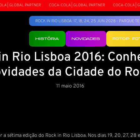
 | GLOBAL PARTNER
COCA-COLA | GLOBAL PARTNER
COCA-COLA | GLO
ROCK IN RIO LISBOA: 17, 18, 24, 25 JUN 2028 - PARQUE 
HISTÓRIA
NOVIDADES
FOTOP: F
in Rio Lisboa 2016: Conh
vidades da Cidade do R
11 maio 2016
r a sétima edição do Rock in Rio Lisboa. Nos dias 19, 20, 27, 2