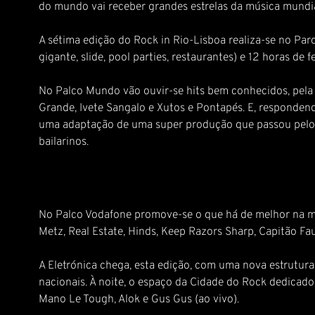
do mundo vai receber grandes estrelas da música mundia
A sétima edição do Rock in Rio-Lisboa realiza-se no Parqu
gigante, slide, pool parties, restaurantes) e 12 horas de f
No Palco Mundo vão ouvir-se hits bem conhecidos, pela 
Grande, Ivete Sangalo e Xutos e Pontapés. E, respondend
uma adaptação de uma super produção que passou pelos t
bailarinos.
No Palco Vodafone promove-se o que há de melhor na mús
Metz, Real Estate, Hinds, Keep Razors Sharp, Capitão Fa
A Eletrónica chega, esta edição, com uma nova estrutura
nacionais. À noite, o espaço da Cidade do Rock dedicado
Mano Le Tough, Alok e Gus Gus (ao vivo).