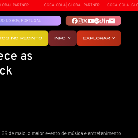
BAL PARTNER
COCA-COLA | GLOBAL PARTNER
COCA-COLA | GLOBA
TEJO, LISBOA, PORTUGAL
OTOS NO RECINTO
INFO
EXPLORAR
ece as
ock
8 e 29 de maio, o maior evento de música e entretenimento