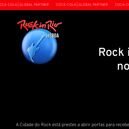
-COLA | GLOBAL PARTNER
COCA-COLA | GLOBAL PARTNER
COCA-COLA
Rock 
no
A Cidade do Rock está prestes a abrir portas para recebe