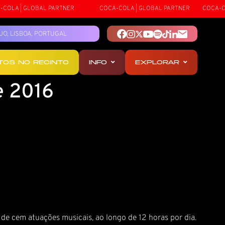
LA | GLOBAL PARTNER
COCA-COLA | GLOBAL PARTNER
COCA-COLA
TEJO, LISBOA, PORTUGAL
OTOS NO RECINTO
INFO
EXPLORAR
e 2016
s de cem atuações musicais, ao longo de 12 horas por dia.