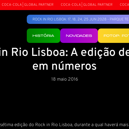
OCA-COLA | GLOBAL PARTNER
COCA-COLA | GLOBAL PARTNER
COCA-CO
ROCK IN RIO LISBOA: 17, 18, 24, 25 JUN 2028 - PARQUE 
HISTÓRIA
NOVIDADES
FOTOP: F
in Rio Lisboa: A edição d
em números
18 maio 2016
 a sétima edição do Rock in Rio Lisboa, durante a qual haverá mai