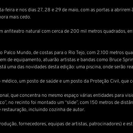
a-feira e nos dias 27, 28 e 29 de maio, com as portas a abrirem
hora mais cedo.
 anfiteatro natural com cerca de 200 mil metros quadrados, entr
s o Palco Mundo, de costas para o Rio Tejo, com 2.100 metros qu
 cem de equipamento, atuarão artistas e bandas como Bruce Spri
está uma das novidades desta edição: uma piscina, onde serão rea
ro médico, um posto de saúde e um posto da Proteção Civil, que 
ional, que concentra no mesmo espaço várias entidades para vis
ico”, no recinto foi montado um “slide”, com 150 metros de dist
restauração, incluindo cozinha de autor.
odução, fornecedores, equipas de artistas, patrocinadores) e est