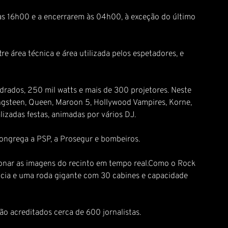
 às 16h00 e a encerrarem às 04h00, à exceção do último
e área técnica e área utilizada pelos espetadores, e
adrados, 250 mil watts e mais de 300 projetores. Neste
ngsteen, Queen, Maroon 5, Hollywood Vampires, Korne,
lizadas festas, animadas por vários DJ.
congrega a PSP, a Prosegur e bombeiros.
ionar as imagens do recinto em tempo real.Como o Rock
ância e uma roda gigante com 30 cabines e capacidade
ão acreditados cerca de 600 jornalistas.