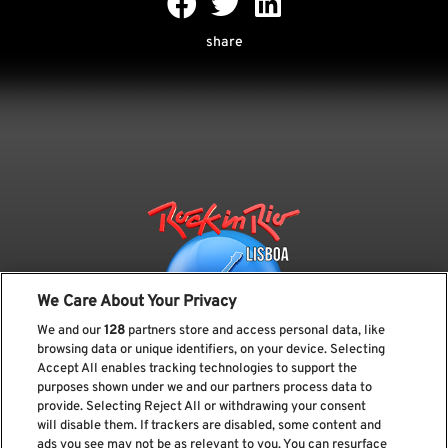
share
We Care About Your Privacy
We and our
128
partners store and access personal data, like
browsing data or unique identifiers, on your device. Selecting
Accept All enables tracking technologies to support the
purposes shown under we and our partners process data to
provide. Selecting Reject All or withdrawing your consent
Subscreve a nossa newsletter
will disable them. If trackers are disabled, some content and
ads you see may not be as relevant to you. You can resurface