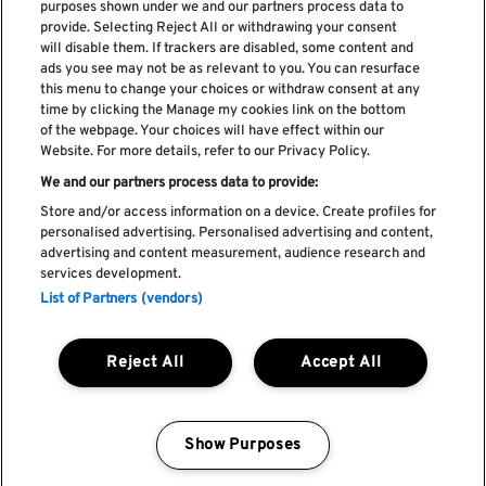
purposes shown under we and our partners process data to
provide. Selecting Reject All or withdrawing your consent
Subscreve a nossa newsletter
will disable them. If trackers are disabled, some content and
ads you see may not be as relevant to you. You can resurface
this menu to change your choices or withdraw consent at any
time by clicking the Manage my cookies link on the bottom
of the webpage. Your choices will have effect within our
Li e aceito os
Política de privacidade
Website. For more details, refer to our Privacy Policy.
We and our partners process data to provide:
Store and/or access information on a device. Create profiles for
personalised advertising. Personalised advertising and content,
Livro de Reclamações
advertising and content measurement, audience research and
services development.
Livro de Elogios
List of Partners (vendors)
Política de cookies
Política de privacidade
Termos e condições
Reject All
Accept All
Faq's
Política de captação e utilização de imagem
REGULAMENTO DA CIDADE DO ROCK
Show Purposes
Manage my cookies
by Blendd @ 2026