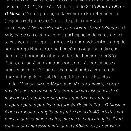
abertura do Palco Mundo nos cinco dias do Rock in Rio-
Lisboa, a 20, 21, 26, 27 e 28 de maio de 2016.
Rock in Rio –
O Musical
é uma produção da Aventura Entretenimento
(responsável por espetáculos de palco no Brasil
como
Hair
,
A Noviça Rebelde
,
Um Violonista no Telhado
e
O
Mágico de Oz
) e conta com a participação de cerca de 40
talentos, entre os quais atores e bailarinos.Escrito e dirigido
por Rodrigo Nogueira, que também assegurou a direção
do musical original exibido no Rio de Janeiro e em São
Paulo, o espetáculo vai transportar os fãs portugueses
numa viagem de 30 anos, acompanhando a jornada do
Rock in Rio pelo Brasil, Portugal, Espanha e Estados
Unidos.“
Depois de Las Vegas e do Rio de Janeiro, a festa
dos 30 anos do Rock in Rio continua em Lisboa e esta é
mais uma das grandes surpresas que temos vindo a
preparar para o público português. Rock in Rio – O Musical
é uma grande produção que junta cerca de 40 artistas em
palco e que combina teatro, música e muita emoção. É um
espetáculo impressionante que o público vai poder ver e