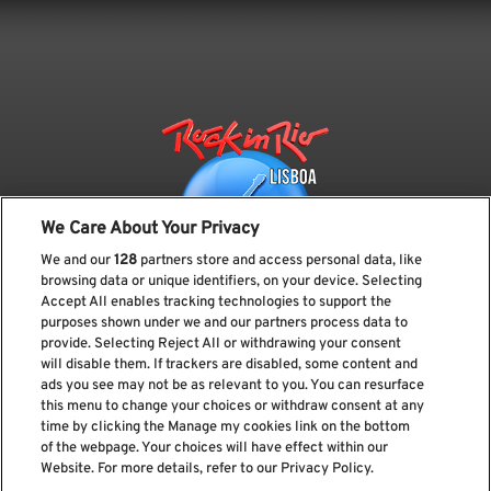
We Care About Your Privacy
We and our
128
partners store and access personal data, like
browsing data or unique identifiers, on your device. Selecting
Accept All enables tracking technologies to support the
purposes shown under we and our partners process data to
provide. Selecting Reject All or withdrawing your consent
Subscreve a nossa newsletter
will disable them. If trackers are disabled, some content and
ads you see may not be as relevant to you. You can resurface
this menu to change your choices or withdraw consent at any
time by clicking the Manage my cookies link on the bottom
of the webpage. Your choices will have effect within our
Li e aceito os
Política de privacidade
Website. For more details, refer to our Privacy Policy.