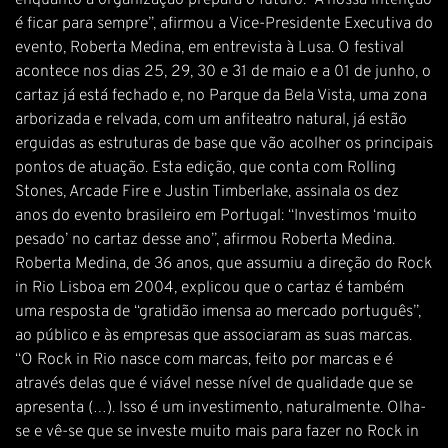
enquanto a organização prepara o futuro: “A nossa intenção
é ficar para sempre”, afirmou a Vice-Presidente Executiva do
evento, Roberta Medina, em entrevista à Lusa. O festival
acontece nos dias 25, 29, 30 e 31 de maio e a 01 de junho, o
cartaz já está fechado e, no Parque da Bela Vista, uma zona
arborizada e relvada, com um anfiteatro natural, já estão
erguidas as estruturas de base que vão acolher os principais
pontos de atuação. Esta edição, que conta com Rolling
Stones, Arcade Fire e Justin Timberlake, assinala os dez
anos do evento brasileiro em Portugal: “Investimos ‘muito
pesado’ no cartaz desse ano”, afirmou Roberta Medina.
Roberta Medina, de 36 anos, que assumiu a direção do Rock
in Rio Lisboa em 2004, explicou que o cartaz é também
uma resposta de “gratidão imensa ao mercado português”,
ao público e às empresas que associaram as suas marcas.
“O Rock in Rio nasce com marcas, feito por marcas e é
através delas que é viável nesse nível de qualidade que se
apresenta (…). Isso é um investimento, naturalmente. Olha-
se e vê-se que se investe muito mais para fazer no Rock in