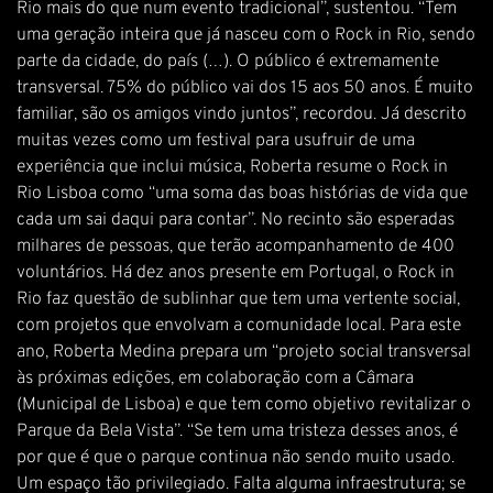
Rio mais do que num evento tradicional”, sustentou. “Tem
uma geração inteira que já nasceu com o Rock in Rio, sendo
parte da cidade, do país (…). O público é extremamente
transversal. 75% do público vai dos 15 aos 50 anos. É muito
familiar, são os amigos vindo juntos”, recordou. Já descrito
muitas vezes como um festival para usufruir de uma
experiência que inclui música, Roberta resume o Rock in
Rio Lisboa como “uma soma das boas histórias de vida que
cada um sai daqui para contar”. No recinto são esperadas
milhares de pessoas, que terão acompanhamento de 400
voluntários. Há dez anos presente em Portugal, o Rock in
Rio faz questão de sublinhar que tem uma vertente social,
com projetos que envolvam a comunidade local. Para este
ano, Roberta Medina prepara um “projeto social transversal
às próximas edições, em colaboração com a Câmara
(Municipal de Lisboa) e que tem como objetivo revitalizar o
Parque da Bela Vista”. “Se tem uma tristeza desses anos, é
por que é que o parque continua não sendo muito usado.
Um espaço tão privilegiado. Falta alguma infraestrutura; se