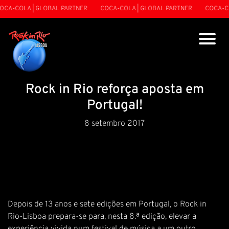
CA-COLA | GLOBAL PARTNER
COCA-COLA | GLOBAL PARTNER
COCA-COL
Rock in Rio reforça aposta em
Portugal!
8 setembro 2017
Depois de 13 anos e sete edições em Portugal, o Rock in
Rio-Lisboa prepara-se para, nesta 8.ª edição, elevar a