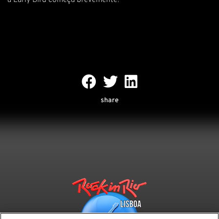
a Early Bird começa brevemente!
share