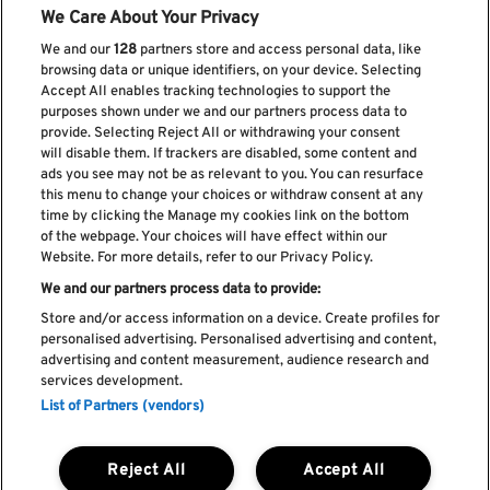
We Care About Your Privacy
We and our
128
partners store and access personal data, like
browsing data or unique identifiers, on your device. Selecting
Accept All enables tracking technologies to support the
purposes shown under we and our partners process data to
provide. Selecting Reject All or withdrawing your consent
Subscreve a nossa newsletter
will disable them. If trackers are disabled, some content and
ads you see may not be as relevant to you. You can resurface
this menu to change your choices or withdraw consent at any
time by clicking the Manage my cookies link on the bottom
of the webpage. Your choices will have effect within our
Li e aceito os
Política de privacidade
Website. For more details, refer to our Privacy Policy.
We and our partners process data to provide:
Store and/or access information on a device. Create profiles for
personalised advertising. Personalised advertising and content,
Livro de Reclamações
advertising and content measurement, audience research and
services development.
Livro de Elogios
List of Partners (vendors)
Política de cookies
Política de privacidade
Termos e condições
Reject All
Accept All
Faq's