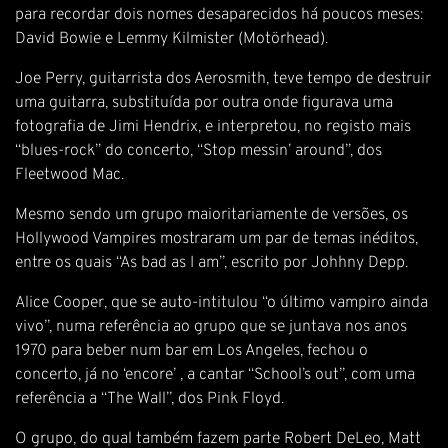
para recordar dois nomes desaparecidos há poucos meses:
David Bowie e Lemmy Kilmister (Motörhead).
Joe Perry, guitarrista dos Aerosmith, teve tempo de destruir
uma guitarra, substituída por outra onde figurava uma
fotografia de Jimi Hendrix, e interpretou, no registo mais
“blues-rock” do concerto, “Stop messin’ around”, dos
Fleetwood Mac.
Mesmo sendo um grupo maioritariamente de versões, os
Hollywood Vampires mostraram um par de temas inéditos,
entre os quais “As bad as I am”, escrito por Johhny Depp.
Alice Cooper, que se auto-intitulou “o último vampiro ainda
vivo”, numa referência ao grupo que se juntava nos anos
1970 para beber num bar em Los Angeles, fechou o
concerto, já no ‘encore’ , a cantar “School’s out”, com uma
referência a “The Wall”, dos Pink Floyd.
O grupo, do qual também fazem parte Robert DeLeo, Matt