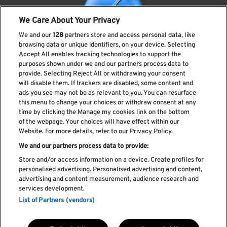
We Care About Your Privacy
We and our
128
partners store and access personal data, like
browsing data or unique identifiers, on your device. Selecting
Accept All enables tracking technologies to support the
purposes shown under we and our partners process data to
provide. Selecting Reject All or withdrawing your consent
Subscreve a nossa newsletter
will disable them. If trackers are disabled, some content and
ads you see may not be as relevant to you. You can resurface
this menu to change your choices or withdraw consent at any
time by clicking the Manage my cookies link on the bottom
of the webpage. Your choices will have effect within our
Li e aceito os
Política de privacidade
Website. For more details, refer to our Privacy Policy.
We and our partners process data to provide:
Store and/or access information on a device. Create profiles for
personalised advertising. Personalised advertising and content,
Livro de Reclamações
advertising and content measurement, audience research and
services development.
Livro de Elogios
List of Partners (vendors)
Política de cookies
Política de privacidade
Termos e condições