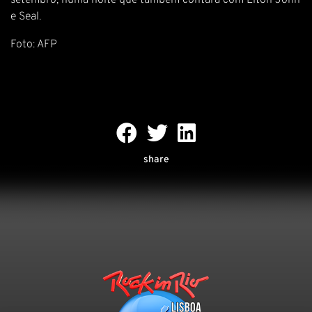
setembro, numa noite que também contará com Elton John
e Seal.
Foto: AFP
share