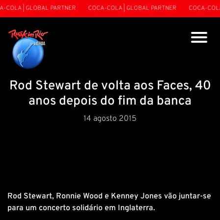
-COLA | GLOBAL PARTNER
COCA-COLA | GLOBAL PARTNER
COCA-COLA 
Rod Stewart de volta aos Faces, 40
anos depois do fim da banca
14 agosto 2015
Rod Stewart, Ronnie Wood e Kenney Jones vão juntar-se
para um concerto solidário em Inglaterra.