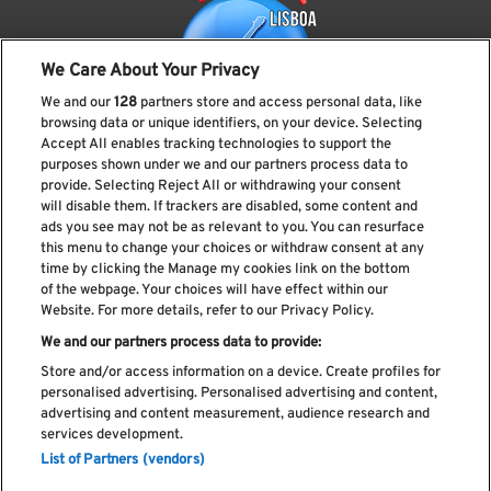
We Care About Your Privacy
We and our
128
partners store and access personal data, like
browsing data or unique identifiers, on your device. Selecting
Accept All enables tracking technologies to support the
purposes shown under we and our partners process data to
provide. Selecting Reject All or withdrawing your consent
Subscreve a nossa newsletter
will disable them. If trackers are disabled, some content and
ads you see may not be as relevant to you. You can resurface
this menu to change your choices or withdraw consent at any
time by clicking the Manage my cookies link on the bottom
of the webpage. Your choices will have effect within our
Li e aceito os
Política de privacidade
Website. For more details, refer to our Privacy Policy.
We and our partners process data to provide:
Store and/or access information on a device. Create profiles for
personalised advertising. Personalised advertising and content,
Livro de Reclamações
advertising and content measurement, audience research and
services development.
Livro de Elogios
List of Partners (vendors)
Política de cookies
Política de privacidade