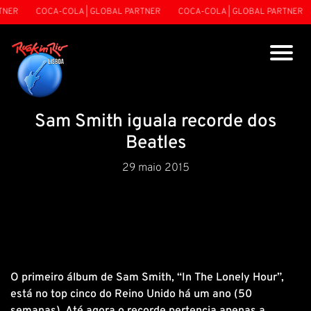
NER
COCA-COLA | GLOBAL PARTNER
COCA-COLA | GLOBAL PARTNER
Sam Smith iguala recorde dos
Beatles
29 maio 2015
O primeiro álbum de Sam Smith, “In The Lonely Hour”,
está no top cinco do Reino Unido há um ano (50