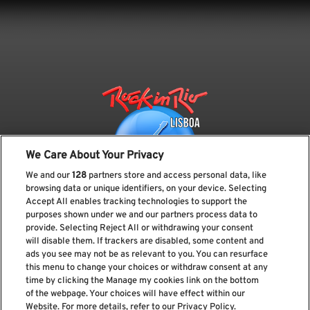
We Care About Your Privacy
We and our
128
partners store and access personal data, like
browsing data or unique identifiers, on your device. Selecting
Accept All enables tracking technologies to support the
purposes shown under we and our partners process data to
provide. Selecting Reject All or withdrawing your consent
Subscreve a nossa newsletter
will disable them. If trackers are disabled, some content and
ads you see may not be as relevant to you. You can resurface
this menu to change your choices or withdraw consent at any
time by clicking the Manage my cookies link on the bottom
of the webpage. Your choices will have effect within our
Li e aceito os
Política de privacidade
Website. For more details, refer to our Privacy Policy.