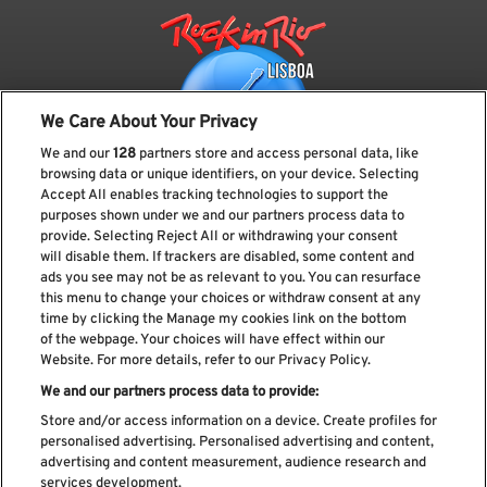
We Care About Your Privacy
We and our
128
partners store and access personal data, like
browsing data or unique identifiers, on your device. Selecting
Accept All enables tracking technologies to support the
purposes shown under we and our partners process data to
provide. Selecting Reject All or withdrawing your consent
Subscreve a nossa newsletter
will disable them. If trackers are disabled, some content and
ads you see may not be as relevant to you. You can resurface
this menu to change your choices or withdraw consent at any
time by clicking the Manage my cookies link on the bottom
of the webpage. Your choices will have effect within our
Li e aceito os
Política de privacidade
Website. For more details, refer to our Privacy Policy.
We and our partners process data to provide:
Store and/or access information on a device. Create profiles for
personalised advertising. Personalised advertising and content,
Livro de Reclamações
advertising and content measurement, audience research and
services development.
Livro de Elogios