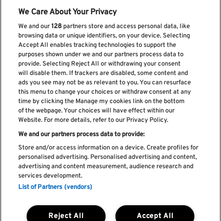
We Care About Your Privacy
We and our
128
partners store and access personal data, like
browsing data or unique identifiers, on your device. Selecting
Accept All enables tracking technologies to support the
purposes shown under we and our partners process data to
provide. Selecting Reject All or withdrawing your consent
will disable them. If trackers are disabled, some content and
ads you see may not be as relevant to you. You can resurface
Suscríbase a nuestro boletín
this menu to change your choices or withdraw consent at any
time by clicking the Manage my cookies link on the bottom
of the webpage. Your choices will have effect within our
Website. For more details, refer to our Privacy Policy.
We and our partners process data to provide:
He leído y acepto el
Política de privacidad
Store and/or access information on a device. Create profiles for
personalised advertising. Personalised advertising and content,
advertising and content measurement, audience research and
services development.
List of Partners (vendors)
Libro de Reclamaciones
Libro de Cumplidos
Política de cookies
Reject All
Accept All