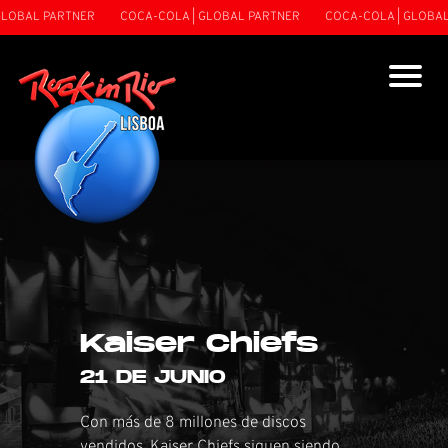
OBAL PARTNER
COCA-COLA | GLOBAL PARTNER
COCA-COLA | GLOBAL P
Kaiser Chiefs
21 DE JUNIO
Con más de 8 millones de discos
vendidos, Kaiser Chiefs siguen siendo