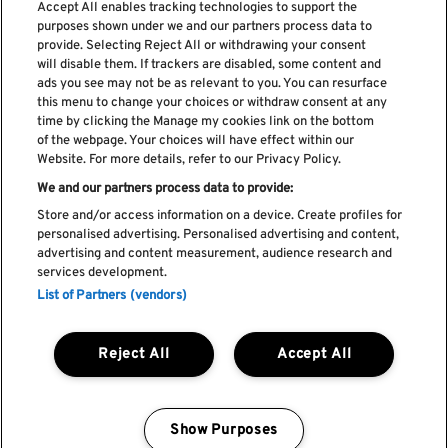
Accept All enables tracking technologies to support the
purposes shown under we and our partners process data to
provide. Selecting Reject All or withdrawing your consent
will disable them. If trackers are disabled, some content and
ads you see may not be as relevant to you. You can resurface
Suscríbase a nuestro boletín
this menu to change your choices or withdraw consent at any
time by clicking the Manage my cookies link on the bottom
of the webpage. Your choices will have effect within our
Website. For more details, refer to our Privacy Policy.
We and our partners process data to provide:
He leído y acepto el
Política de privacidad
Store and/or access information on a device. Create profiles for
personalised advertising. Personalised advertising and content,
advertising and content measurement, audience research and
services development.
List of Partners (vendors)
Libro de Reclamaciones
Libro de Cumplidos
Política de cookies
Reject All
Accept All
Política de privacidad
Términos y condiciones
Faq's
Show Purposes