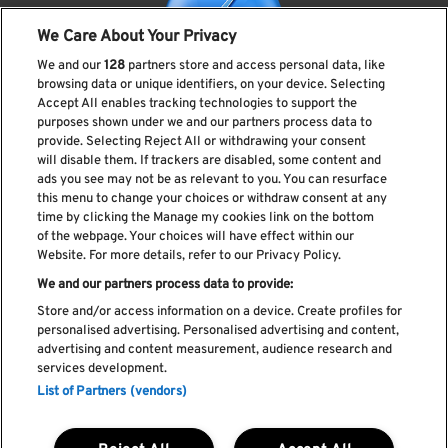
We Care About Your Privacy
We and our
128
partners store and access personal data, like
browsing data or unique identifiers, on your device. Selecting
Accept All enables tracking technologies to support the
purposes shown under we and our partners process data to
provide. Selecting Reject All or withdrawing your consent
Subscreve a nossa newsletter
will disable them. If trackers are disabled, some content and
ads you see may not be as relevant to you. You can resurface
this menu to change your choices or withdraw consent at any
time by clicking the Manage my cookies link on the bottom
of the webpage. Your choices will have effect within our
Li e aceito os
Política de privacidade
Website. For more details, refer to our Privacy Policy.
We and our partners process data to provide:
Store and/or access information on a device. Create profiles for
personalised advertising. Personalised advertising and content,
Livro de Reclamações
advertising and content measurement, audience research and
services development.
Livro de Elogios
List of Partners (vendors)
Política de cookies
Política de privacidade
Termos e condições