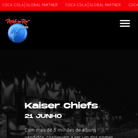
OCA-COLA | GLOBAL PARTNER
COCA-COLA | GLOBAL PARTNER
COCA-C
Kaiser Chiefs
21 JUNHO
Com mais de 8 milhões de álbuns
vendidos, continuam a ser um dos nomes