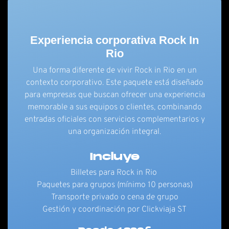
Experiencia corporativa Rock In
Rio
Una forma diferente de vivir Rock in Rio en un
contexto corporativo. Este paquete está diseñado
para empresas que buscan ofrecer una experiencia
memorable a sus equipos o clientes, combinando
entradas oficiales con servicios complementarios y
una organización integral.
Incluye
Billetes para Rock in Rio
Paquetes para grupos (mínimo 10 personas)
Transporte privado o cena de grupo
Gestión y coordinación por Clickviaja ST