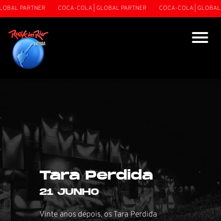
BAL PARTNER
COCA-COLA | GLOBAL PARTNER
COCA-COLA | GLOBAL PA
Tara Perdida
21 JUNHO
Vinte anos depois, os Tara Perdida