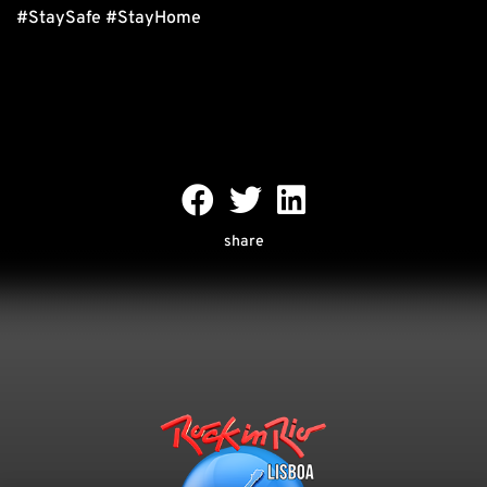
#StaySafe #StayHome
share