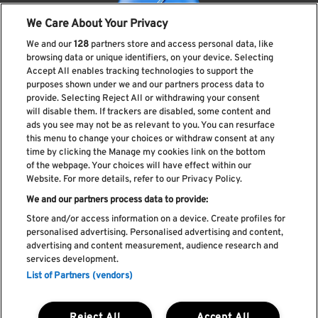
We Care About Your Privacy
We and our
128
partners store and access personal data, like
browsing data or unique identifiers, on your device. Selecting
Accept All enables tracking technologies to support the
purposes shown under we and our partners process data to
provide. Selecting Reject All or withdrawing your consent
Subscreve a nossa newsletter
will disable them. If trackers are disabled, some content and
ads you see may not be as relevant to you. You can resurface
this menu to change your choices or withdraw consent at any
time by clicking the Manage my cookies link on the bottom
of the webpage. Your choices will have effect within our
Li e aceito os
Política de privacidade
Website. For more details, refer to our Privacy Policy.
We and our partners process data to provide:
Store and/or access information on a device. Create profiles for
personalised advertising. Personalised advertising and content,
Livro de Reclamações
advertising and content measurement, audience research and
services development.
Livro de Elogios
List of Partners (vendors)
Política de cookies
Política de privacidade
Termos e condições
Reject All
Accept All