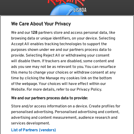
We Care About Your Privacy
We and our
128
partners store and access personal data, like
browsing data or unique identifiers, on your device. Selecting
Accept All enables tracking technologies to support the
purposes shown under we and our partners process data to
provide. Selecting Reject All or withdrawing your consent
Subscreve a nossa newsletter
will disable them. If trackers are disabled, some content and
ads you see may not be as relevant to you. You can resurface
this menu to change your choices or withdraw consent at any
time by clicking the Manage my cookies link on the bottom
of the webpage. Your choices will have effect within our
Li e aceito os
Política de privacidade
Website. For more details, refer to our Privacy Policy.
We and our partners process data to provide:
Store and/or access information on a device. Create profiles for
personalised advertising. Personalised advertising and content,
Livro de Reclamações
advertising and content measurement, audience research and
services development.
Livro de Elogios
List of Partners (vendors)
Política de cookies