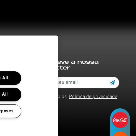
Subscreve a nossa
newsletter
 All
 All
Li e aceito os
Política de privacidade
rposes