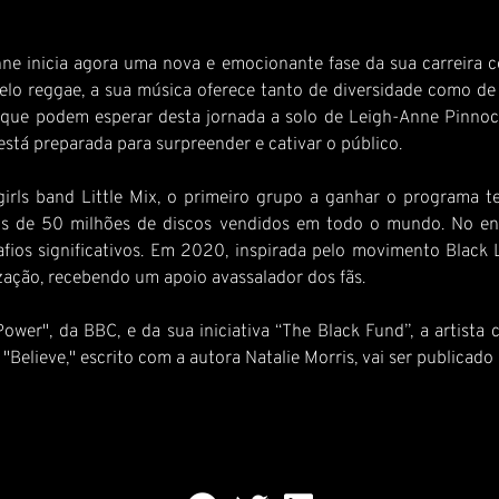
ne inicia agora uma nova e emocionante fase da sua carreira co
lo reggae, a sua música oferece tanto de diversidade como de a
 que podem esperar desta jornada a solo de Leigh-Anne Pinnock
está preparada para surpreender e cativar o público.
ls band Little Mix, o primeiro grupo a ganhar o programa tel
is de 50 milhões de discos vendidos em todo o mundo. No ent
os significativos. Em 2020, inspirada pelo movimento Black Li
ização, recebendo um apoio avassalador dos fãs.
wer", da BBC, e da sua iniciativa “The Black Fund”, a artist
Believe," escrito com a autora Natalie Morris, vai ser publicad