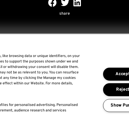
share
 like browsing data or unique identifiers, on your
Rock World
gies to support the purposes shown under we and
ll or withdrawing your consent will disable them.
Rock In Rio
may not be as relevant to you. You can resurface
Accept
The Town
at any time by clicking the Manage my cookies
e effect within our Website. For more details,
Por um Mundo Melhor
Reject
Show Pu
files for personalised advertising. Personalised
urement, audience research and services