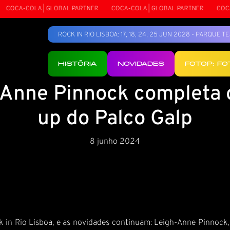
COCA-COLA | GLOBAL PARTNER
COCA-COLA | GLOBAL PARTNER
COCA-C
ROCK IN RIO LISBOA: 17, 18, 24, 25 JUN 2028 - PARQUE 
HISTÓRIA
NOVIDADES
FOTOP: F
Anne Pinnock completa 
up do Palco Galp
8 junho 2024
in Rio Lisboa, e as novidades continuam: Leigh-Anne Pinnock, a 