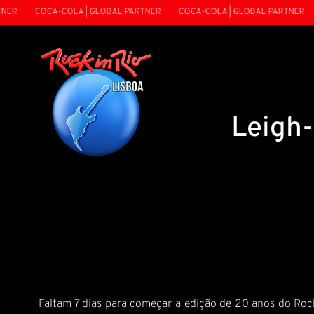
ER
COCA-COLA | GLOBAL PARTNER
COCA-COLA | GLOBAL PARTNER
Leigh-
Faltam 7 dias para começar a edição de 20 anos do Rock 