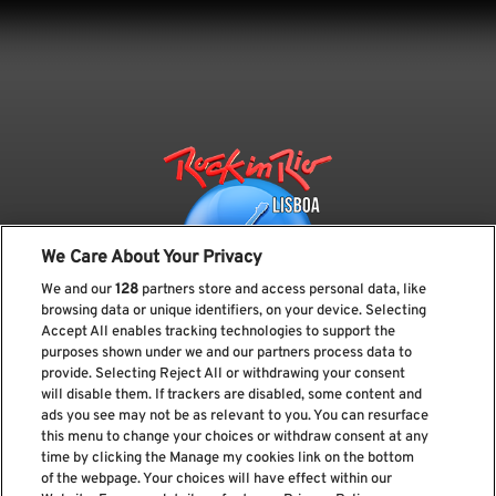
beneficiam de condições exclusivas e de
Cultura, música, natureza e
segmento de sol e praia. Comprometida
experiências únicas ligadas ao universo
uma estratégia focada na criação de valor
em criar viagens únicas, dedica-se a
Rock in Rio.
para o negócio.
PARCEIRO OFICIAL
proporcionar momentos inesquecíveis,
PARCEIRO OFICIAL
Explorar Experiência
Airmet
sempre com a confiança, a qualidade e a
Intermundial
segurança que a caracterizam, aliadas a
PARCEIRO OFICIAL
Visitar Site
uma seleção criteriosa de destinos.
Visitar Site
GEA Portugal
We Care About Your Privacy
We and our
128
partners store and access personal data, like
Visitar Site
PARCEIRO OFICIAL
browsing data or unique identifiers, on your device. Selecting
Accept All enables tracking technologies to support the
Soltour
purposes shown under we and our partners process data to
provide. Selecting Reject All or withdrawing your consent
Subscreve a nossa newsletter
will disable them. If trackers are disabled, some content and
ads you see may not be as relevant to you. You can resurface
Visitar Site
this menu to change your choices or withdraw consent at any
time by clicking the Manage my cookies link on the bottom
of the webpage. Your choices will have effect within our
Li e aceito os
Política de privacidade