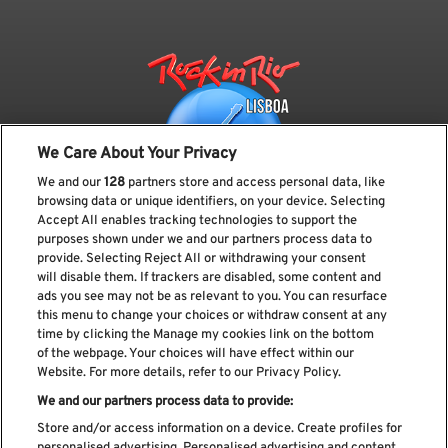
We Care About Your Privacy
We and our
128
partners store and access personal data, like
browsing data or unique identifiers, on your device. Selecting
Accept All enables tracking technologies to support the
purposes shown under we and our partners process data to
provide. Selecting Reject All or withdrawing your consent
Subscreve a nossa newsletter
will disable them. If trackers are disabled, some content and
ads you see may not be as relevant to you. You can resurface
this menu to change your choices or withdraw consent at any
time by clicking the Manage my cookies link on the bottom
of the webpage. Your choices will have effect within our
Li e aceito os
Política de privacidade
Website. For more details, refer to our Privacy Policy.
We and our partners process data to provide:
Store and/or access information on a device. Create profiles for