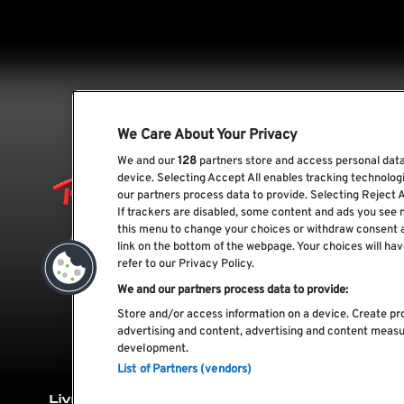
We Care About Your Privacy
We and our
128
partners store and access personal data,
device. Selecting Accept All enables tracking technolo
our partners process data to provide. Selecting Reject A
If trackers are disabled, some content and ads you see 
this menu to change your choices or withdraw consent 
link on the bottom of the webpage. Your choices will hav
refer to our Privacy Policy.
We and our partners process data to provide:
Store and/or access information on a device. Create pro
advertising and content, advertising and content meas
development.
List of Partners (vendors)
Livro de
Livro de
Política de
Polít