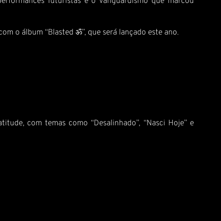
performances futuristas e o vanguardismo que marcou
com o álbum “Blasted ॐ”, que será lançado este ano.
atitude, com temas como “Desalinhado”, “Nasci Hoje” e