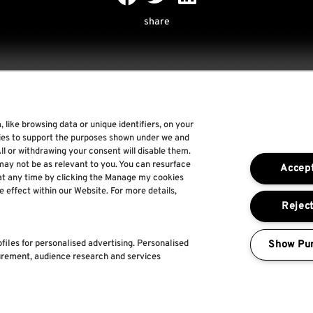
share
 like browsing data or unique identifiers, on your
Rock World
gies to support the purposes shown under we and
ll or withdrawing your consent will disable them.
Rock In Rio
may not be as relevant to you. You can resurface
Accept
The Town
at any time by clicking the Manage my cookies
e effect within our Website. For more details,
Por um Mundo Melhor
Reject
Show Pu
files for personalised advertising. Personalised
urement, audience research and services
ica de
Termos e
Faq's
Política de captação