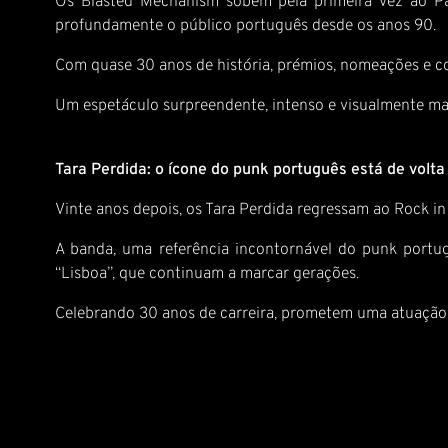
Os Blasted Mechanism sobem pela primeira vez ao Pa
profundamente o público português desde os anos 90.
Com quase 30 anos de história, prémios, nomeações e co
Um espetáculo surpreendente, intenso e visualmente ma
Tara Perdida: o ícone do punk português está de volta
Vinte anos depois, os Tara Perdida regressam ao Rock in
A banda, uma referência incontornável do punk portug
“Lisboa”, que continuam a marcar gerações.
Celebrando 30 anos de carreira, prometem uma atuação c