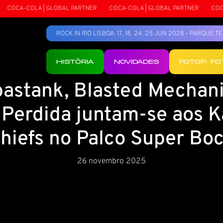
OCA-COLA | GLOBAL PARTNER
COCA-COLA | GLOBAL PARTNER
COCA-C
ROCK IN RIO LISBOA: 17, 18, 24, 25 JUN 2028 - PARQUE 
HISTÓRIA
NOVIDADES
FOTOP: F
astank, Blasted Mechan
 Perdida juntam-se aos K
hiefs no Palco Super Bo
26 novembro 2025