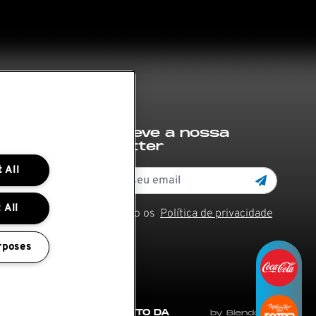
Subscreve a nossa
newsletter
 All
 All
Li e aceito os
Política de privacidade
rposes
 e
REGULAMENTO DA
by Blendd @