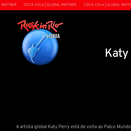
ARTNER
COCA-COLA | GLOBAL PARTNER
COCA-COLA | GLOBAL PARTNE
Katy
A artista global Katy Perry está de volta ao Palco Mundo