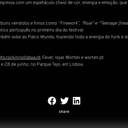
 regressa com um espetáculo cheio de cor, energia e emoção, q
 álbuns vendidos e hinos como
“Firework”
,
“Roar”
e
“Teenage Dre
lico português no primeiro dia do festival.
bém sobe ao Palco Mundo, trazendo toda a energia do funk e d
ets.rockinriolisboa.pt
, Fever, lojas Worten e worten.pt.
 e 28 de junho, no Parque Tejo, em Lisboa.
share