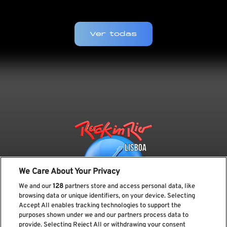
Ver todas
We Care About Your Privacy
We and our
128
partners store and access personal data, like
browsing data or unique identifiers, on your device. Selecting
Accept All enables tracking technologies to support the
purposes shown under we and our partners process data to
provide. Selecting Reject All or withdrawing your consent
Subscreve a nossa newsletter