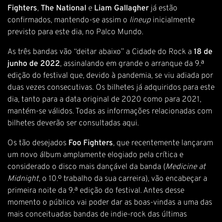
Fighters
,
The
National
e
Liam
Gallagher
já estão
confirmados, mantendo-se assim o
lineup
inicialmente
previsto para este dia, no Palco Mundo.
As três bandas vão “deitar abaixo” a Cidade do Rock a
18 de
junho de 2022
, assinalando em grande o arranque da 9.ª
edição do festival que, devido à pandemia, se viu adiada por
duas vezes consecutivas. Os bilhetes já adquiridos para este
dia, tanto para a data original de 2020 como para 2021,
mantém-se válidos. Todas as informações relacionadas com
bilhetes deverão ser consultadas
aqui.
Os tão desejados
Foo Fighters
, que recentemente lançaram
um novo álbum amplamente elogiado pela crítica e
considerado o disco mais dançável da banda (
Medicine at
Midnight
, o 10.º trabalho da sua carreira), vão encabeçar a
primeira noite da 9.ª edição do festival. Antes desse
momento o público vai poder dar as boas-vindas a uma das
mais conceituadas bandas de indie-rock das últimas