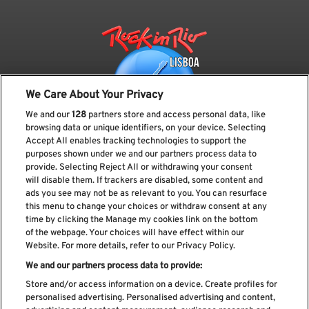
We Care About Your Privacy
We and our
128
partners store and access personal data, like
browsing data or unique identifiers, on your device. Selecting
Accept All enables tracking technologies to support the
purposes shown under we and our partners process data to
provide. Selecting Reject All or withdrawing your consent
Subscreve a nossa newsletter
will disable them. If trackers are disabled, some content and
ads you see may not be as relevant to you. You can resurface
this menu to change your choices or withdraw consent at any
time by clicking the Manage my cookies link on the bottom
of the webpage. Your choices will have effect within our
Li e aceito os
Política de privacidade
Website. For more details, refer to our Privacy Policy.
We and our partners process data to provide:
Store and/or access information on a device. Create profiles for
personalised advertising. Personalised advertising and content,
Livro de Reclamações