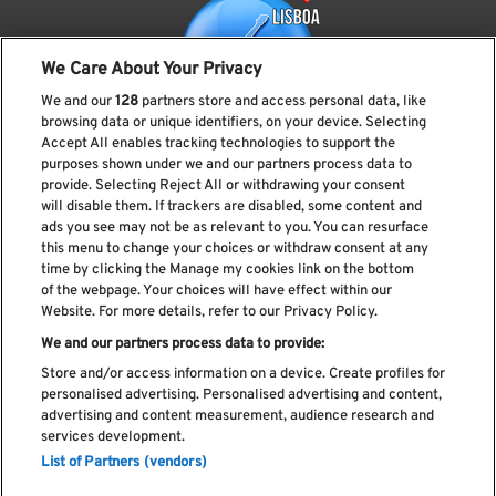
We Care About Your Privacy
We and our
128
partners store and access personal data, like
browsing data or unique identifiers, on your device. Selecting
Accept All enables tracking technologies to support the
purposes shown under we and our partners process data to
provide. Selecting Reject All or withdrawing your consent
Subscreve a nossa newsletter
will disable them. If trackers are disabled, some content and
ads you see may not be as relevant to you. You can resurface
this menu to change your choices or withdraw consent at any
time by clicking the Manage my cookies link on the bottom
of the webpage. Your choices will have effect within our
Li e aceito os
Política de privacidade
Website. For more details, refer to our Privacy Policy.
We and our partners process data to provide:
Store and/or access information on a device. Create profiles for
personalised advertising. Personalised advertising and content,
Livro de Reclamações
advertising and content measurement, audience research and
services development.
Livro de Elogios
List of Partners (vendors)
Política de cookies
Política de privacidade