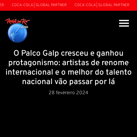
R
COCA-COLA | GLOBAL PARTNER
COCA-COLA | GLOBAL PARTNER
C
O Palco Galp cresceu e ganhou
protagonismo: artistas de renome
internacional e o melhor do talento
nacional vão passar por lá
28 fevereiro 2024