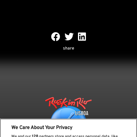
share
We Care About Your Privacy
We and our
128
partners store and access personal data, like