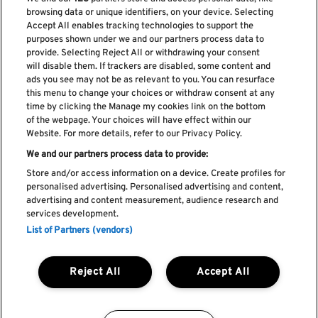
browsing data or unique identifiers, on your device. Selecting
Accept All enables tracking technologies to support the
purposes shown under we and our partners process data to
provide. Selecting Reject All or withdrawing your consent
Subscreve a nossa newsletter
will disable them. If trackers are disabled, some content and
ads you see may not be as relevant to you. You can resurface
this menu to change your choices or withdraw consent at any
time by clicking the Manage my cookies link on the bottom
of the webpage. Your choices will have effect within our
Li e aceito os
Política de privacidade
Website. For more details, refer to our Privacy Policy.
We and our partners process data to provide:
Store and/or access information on a device. Create profiles for
personalised advertising. Personalised advertising and content,
Livro de Reclamações
advertising and content measurement, audience research and
services development.
Livro de Elogios
List of Partners (vendors)
Política de cookies
Política de privacidade
Termos e condições
Reject All
Accept All
Faq's
Política de captação e utilização de imagem
REGULAMENTO DA CIDADE DO ROCK