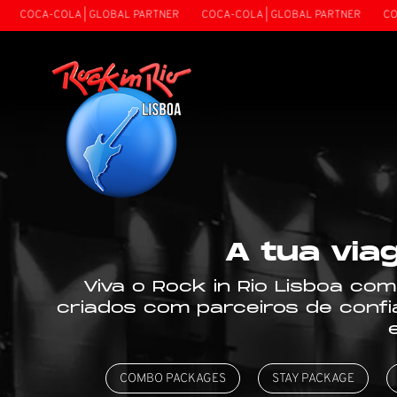
COLA | GLOBAL PARTNER
COCA-COLA | GLOBAL PARTNER
COCA-COLA 
A tua via
Viva o Rock in Rio Lisboa com
criados com parceiros de confi
COMBO PACKAGES
STAY PACKAGE