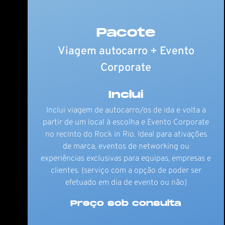
Pacote
Viagem autocarro + Evento
Corporate
Inclui
Inclui viagem de autocarro/os de ida e volta a
partir de um local à escolha e Evento Corporate
no recinto do Rock in Rio. Ideal para ativações
de marca, eventos de networking ou
experiências exclusivas para equipas, empresas e
clientes. (serviço com a opção de poder ser
efetuado em dia de evento ou não)
Preço sob consulta