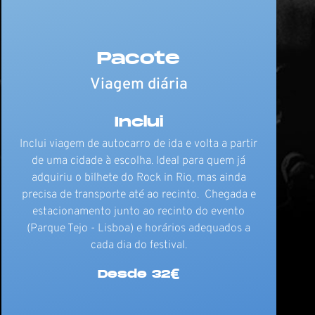
Pacote
Viagem diária
Inclui
Inclui viagem de autocarro de ida e volta a partir
de uma cidade à escolha. Ideal para quem já
adquiriu o bilhete do Rock in Rio, mas ainda
precisa de transporte até ao recinto. Chegada e
estacionamento junto ao recinto do evento
(Parque Tejo - Lisboa) e horários adequados a
cada dia do festival.
Desde 32€