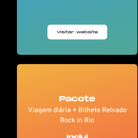
Visitar website
Pacote
Viagem diária + Bilhete Relvado
Rock in Rio
Inclui