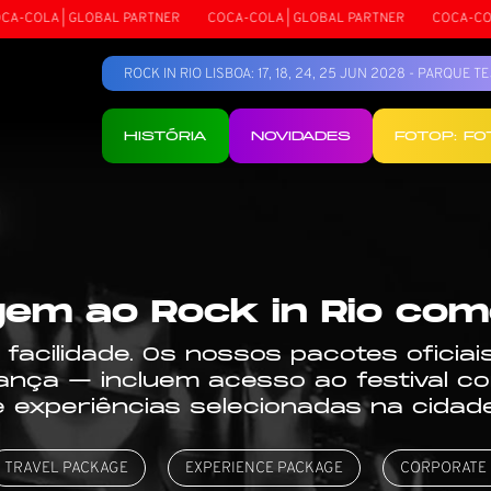
| GLOBAL PARTNER
COCA-COLA | GLOBAL PARTNER
COCA-COLA | GLOB
ROCK IN RIO LISBOA: 17, 18, 24, 25 JUN 2028 - PARQUE 
HISTÓRIA
NOVIDADES
FOTOP: F
gem ao Rock in Rio co
 facilidade. Os nossos pacotes oficia
ança — incluem acesso ao festival 
e experiências selecionadas na cidade
TRAVEL PACKAGE
EXPERIENCE PACKAGE
CORPORATE 