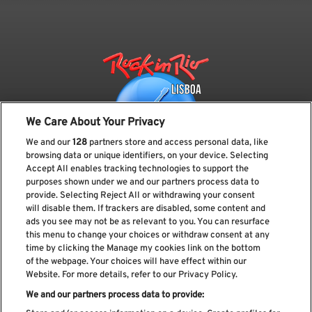
We Care About Your Privacy
We and our
128
partners store and access personal data, like
browsing data or unique identifiers, on your device. Selecting
Accept All enables tracking technologies to support the
purposes shown under we and our partners process data to
provide. Selecting Reject All or withdrawing your consent
Subscreve a nossa newsletter
will disable them. If trackers are disabled, some content and
ads you see may not be as relevant to you. You can resurface
this menu to change your choices or withdraw consent at any
time by clicking the Manage my cookies link on the bottom
of the webpage. Your choices will have effect within our
Li e aceito os
Política de privacidade
Website. For more details, refer to our Privacy Policy.
We and our partners process data to provide: